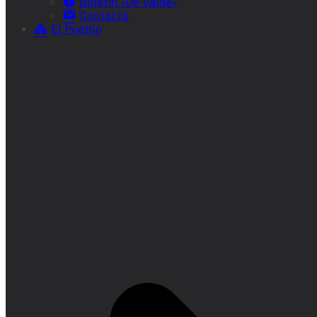
Boletín «De Valde»
Contacta
El Pueblo