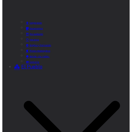
Corporación
Documentos
Recaudación
Horarios
Empleo y Formación
Plenos Municipales
Boletín «De Valde»
Contacta
El Pueblo