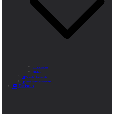
Punto de Lectura
Bibliobús
Velatorio y Cementerio
Atención al Ciudadano CAM
Turismo