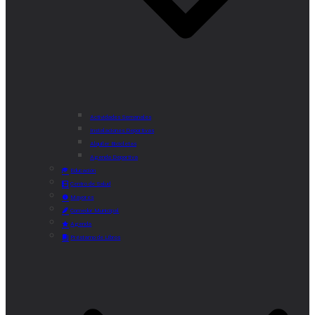
Actividades Semanales
Instalaciones Deportivas
Alquiler Bicicletas
Agenda Deportiva
Educación
Centro de Salud
Mayores
Comedor Municipal
Agenda
Préstamo de Libros