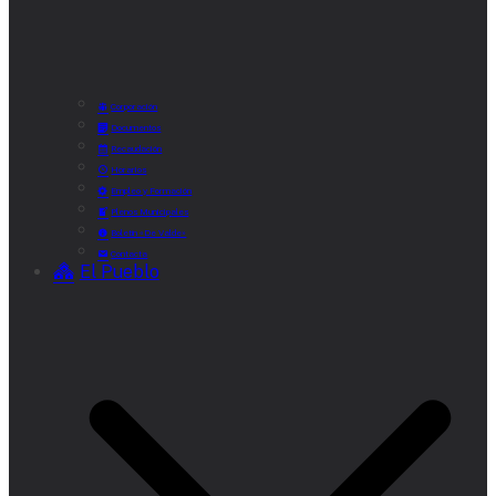
Corporación
Documentos
Recaudación
Horarios
Empleo y Formación
Plenos Municipales
Boletín «De Valde»
Contacta
El Pueblo