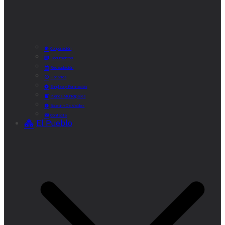
Corporación
Documentos
Recaudación
Horarios
Empleo y Formación
Plenos Municipales
Boletín «De Valde»
Contacta
El Pueblo