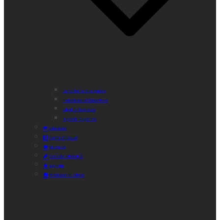
Actividades Semanales
Instalaciones Deportivas
Alquiler Bicicletas
Agenda Deportiva
Educación
Centro de Salud
Mayores
Comedor Municipal
Agenda
Préstamo de Libros