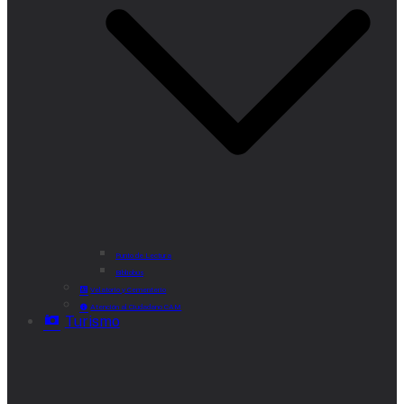
Punto de Lectura
Bibliobús
Velatorio y Cementerio
Atención al Ciudadano CAM
Turismo