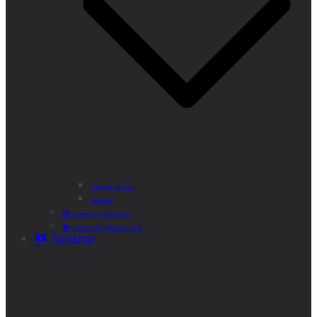
Punto de Lectura
Bibliobús
Velatorio y Cementerio
Atención al Ciudadano CAM
Turismo