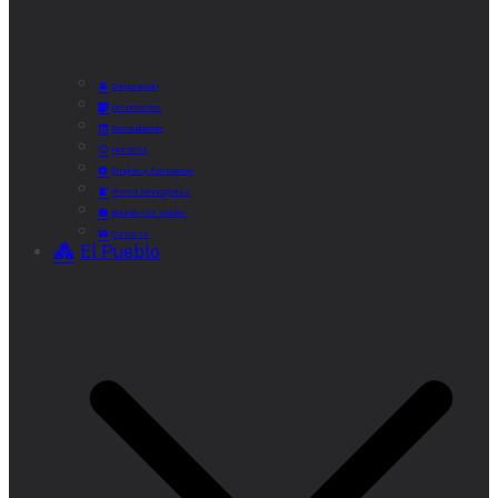
Corporación
Documentos
Recaudación
Horarios
Empleo y Formación
Plenos Municipales
Boletín «De Valde»
Contacta
El Pueblo