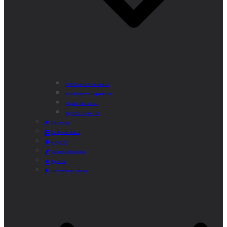
Actividades Semanales
Instalaciones Deportivas
Alquiler Bicicletas
Agenda Deportiva
Educación
Centro de Salud
Mayores
Comedor Municipal
Agenda
Préstamo de Libros