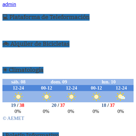
admin
💻 Plataforma de Teleformación
🚲 Alquiler de Bicicletas
☀ Climatología
ℹ Boletín Informativo