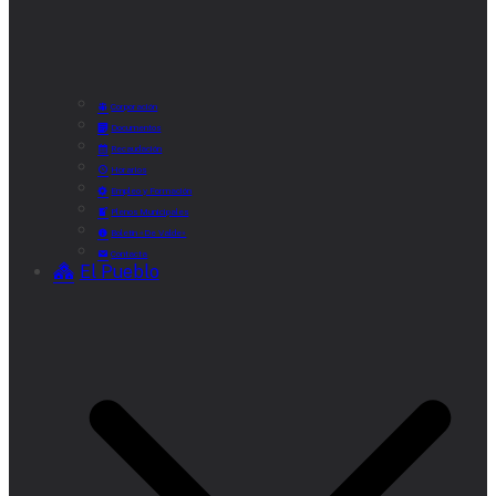
Corporación
Documentos
Recaudación
Horarios
Empleo y Formación
Plenos Municipales
Boletín «De Valde»
Contacta
El Pueblo