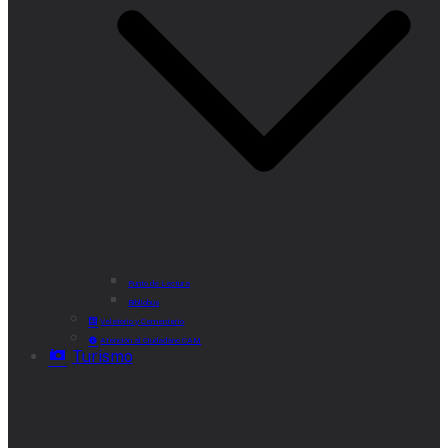
Punto de Lectura
Bibliobús
Velatorio y Cementerio
Atención al Ciudadano CAM
Turismo