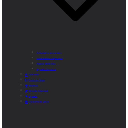
Actividades Semanales
Instalaciones Deportivas
Alquiler Bicicletas
Agenda Deportiva
Educación
Centro de Salud
Mayores
Comedor Municipal
Agenda
Préstamo de Libros