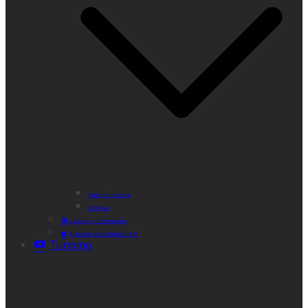
Punto de Lectura
Bibliobús
Velatorio y Cementerio
Atención al Ciudadano CAM
Turismo