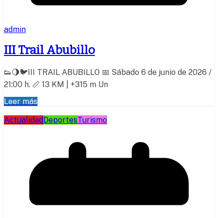
admin
III Trail Abubillo
👟🌖🐦III TRAIL ABUBILLO 📅 Sábado 6 de junio de 2026 /
21:00 h. 📏 13 KM | +315 m Un
Leer más
Actualidad
Deportes
Turismo