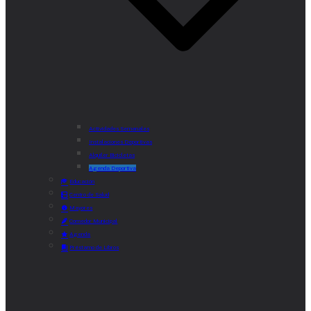
Actividades Semanales
Instalaciones Deportivas
Alquiler Bicicletas
Agenda Deportiva
Educación
Centro de Salud
Mayores
Comedor Municipal
Agenda
Préstamo de Libros