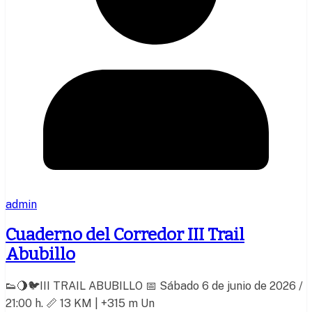
admin
Cuaderno del Corredor III Trail
Abubillo
👟🌖🐦III TRAIL ABUBILLO 📅 Sábado 6 de junio de 2026 /
21:00 h. 📏 13 KM | +315 m Un