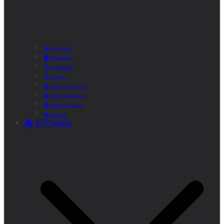
Corporación
Documentos
Recaudación
Horarios
Empleo y Formación
Plenos Municipales
Boletín «De Valde»
Contacta
El Pueblo