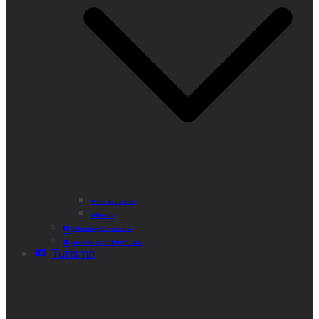
Punto de Lectura
Bibliobús
Velatorio y Cementerio
Atención al Ciudadano CAM
Turismo