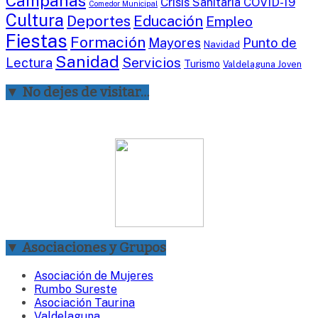
Campañas
Crisis Sanitaria COVID-19
Comedor Municipal
Cultura
Deportes
Educación
Empleo
Fiestas
Formación
Mayores
Punto de
Navidad
Sanidad
Servicios
Lectura
Turismo
Valdelaguna Joven
▼ No dejes de visitar…
▼ Asociaciones y Grupos
Asociación de Mujeres
Rumbo Sureste
Asociación Taurina
Valdelaguna