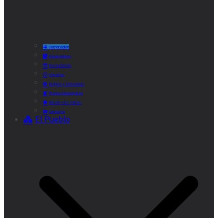
Corporación
Documentos
Recaudación
Horarios
Empleo y Formación
Plenos Municipales
Boletín «De Valde»
Contacta
El Pueblo