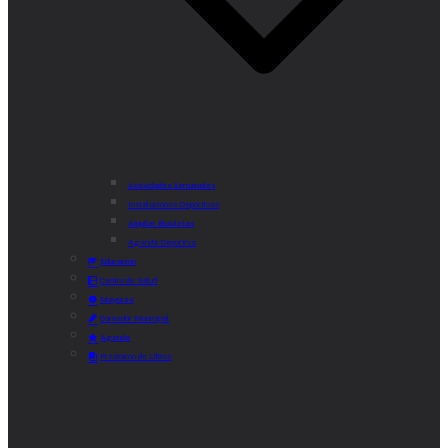
Actividades Semanales
Instalaciones Deportivas
Alquiler Bicicletas
Agenda Deportiva
Educación
Centro de Salud
Mayores
Comedor Municipal
Agenda
Préstamo de Libros