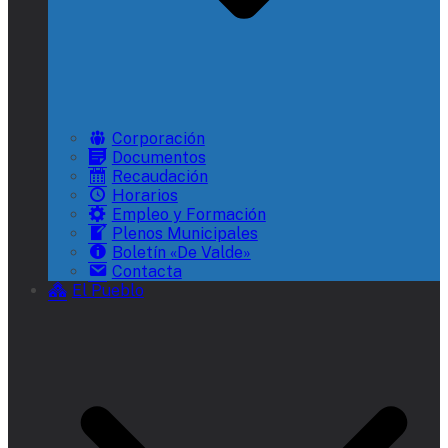
Corporación
Documentos
Recaudación
Horarios
Empleo y Formación
Plenos Municipales
Boletín «De Valde»
Contacta
El Pueblo