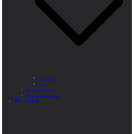
Punto de Lectura
Bibliobús
Velatorio y Cementerio
Atención al Ciudadano CAM
Turismo