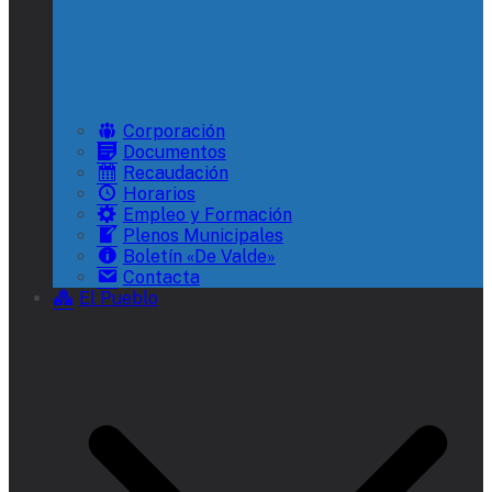
Corporación
Documentos
Recaudación
Horarios
Empleo y Formación
Plenos Municipales
Boletín «De Valde»
Contacta
El Pueblo