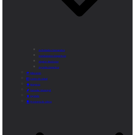
Actividades Semanales
Instalaciones Deportivas
Alquiler Bicicletas
Agenda Deportiva
Educación
Centro de Salud
Mayores
Comedor Municipal
Agenda
Préstamo de Libros