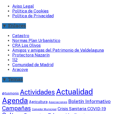
Aviso Legal
Política de Cookies
Política de Privacidad
▼ Enlaces
Catastro
Normas Plan Urbanístico
CRA Los Olivos
Amigos y amigas del Patrimonio de Valdelaguna
Protectora Nazarín
112
Comunidad de Madrid
Aracove
▼ Temas
Actualidad
Actividades
@tusmonis
Agenda
Boletín Informativo
Agricultura
Asociaciones
Campañas
Crisis Sanitaria COVID-19
Comedor Municipal