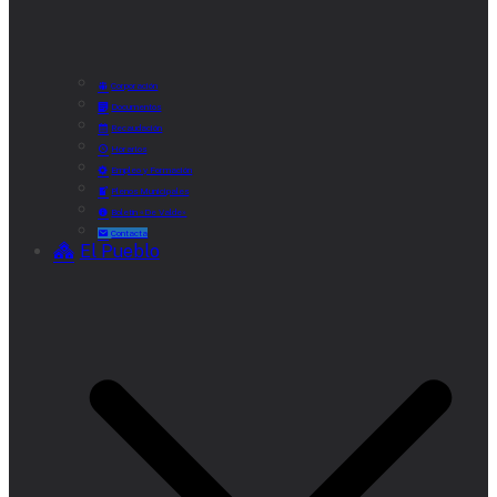
Corporación
Documentos
Recaudación
Horarios
Empleo y Formación
Plenos Municipales
Boletín «De Valde»
Contacta
El Pueblo