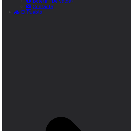
Boletín «De Valde»
Contacta
El Pueblo