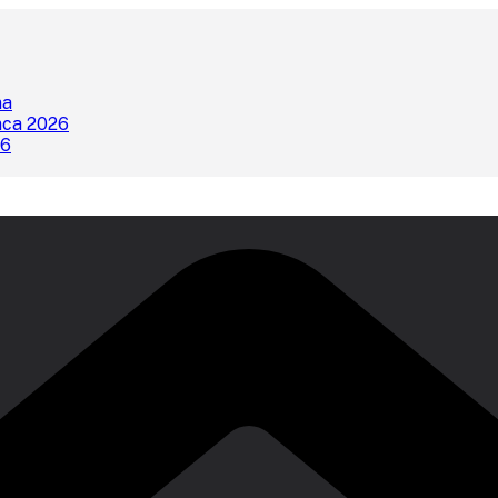
na
nca 2026
26