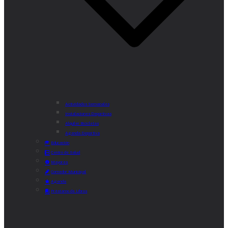
Actividades Semanales
Instalaciones Deportivas
Alquiler Bicicletas
Agenda Deportiva
Educación
Centro de Salud
Mayores
Comedor Municipal
Agenda
Préstamo de Libros