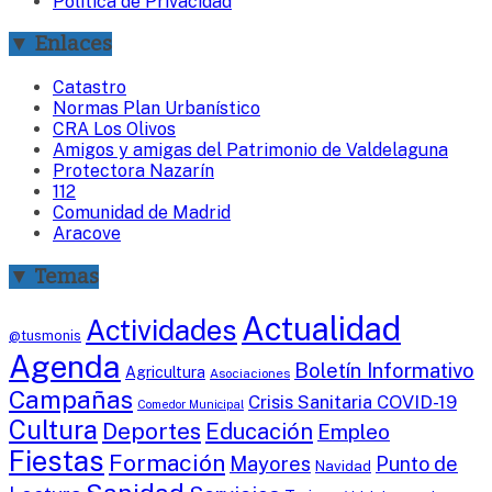
Política de Privacidad
▼ Enlaces
Catastro
Normas Plan Urbanístico
CRA Los Olivos
Amigos y amigas del Patrimonio de Valdelaguna
Protectora Nazarín
112
Comunidad de Madrid
Aracove
▼ Temas
Actualidad
Actividades
@tusmonis
Agenda
Boletín Informativo
Agricultura
Asociaciones
Campañas
Crisis Sanitaria COVID-19
Comedor Municipal
Cultura
Deportes
Educación
Empleo
Fiestas
Formación
Mayores
Punto de
Navidad