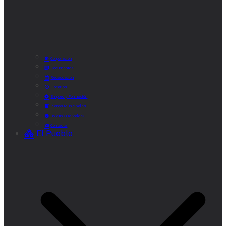
Corporación
Documentos
Recaudación
Horarios
Empleo y Formación
Plenos Municipales
Boletín «De Valde»
Contacta
El Pueblo