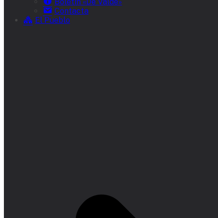
Boletín «De Valde»
Contacta
El Pueblo