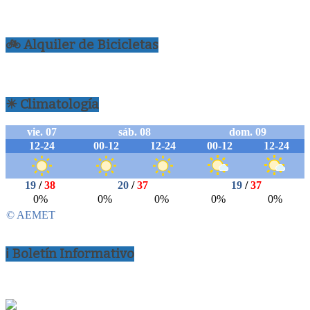
🚲 Alquiler de Bicicletas
☀ Climatología
ℹ Boletín Informativo