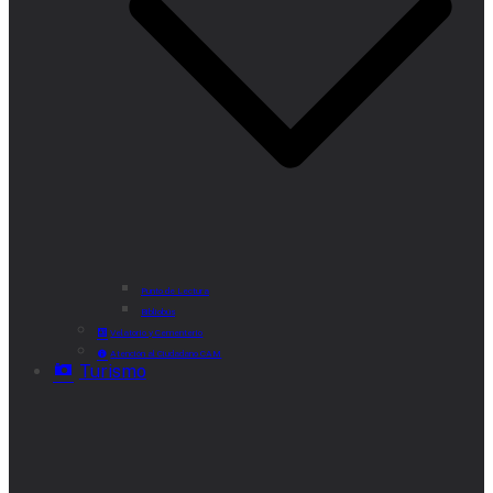
Punto de Lectura
Bibliobús
Velatorio y Cementerio
Atención al Ciudadano CAM
Turismo