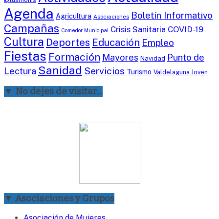
Agenda
Boletín Informativo
Agricultura
Asociaciones
Campañas
Crisis Sanitaria COVID-19
Comedor Municipal
Cultura
Deportes
Educación
Empleo
Fiestas
Formación
Mayores
Punto de
Navidad
Sanidad
Servicios
Lectura
Turismo
Valdelaguna Joven
▼ No dejes de visitar…
▼ Asociaciones y Grupos
Asociación de Mujeres