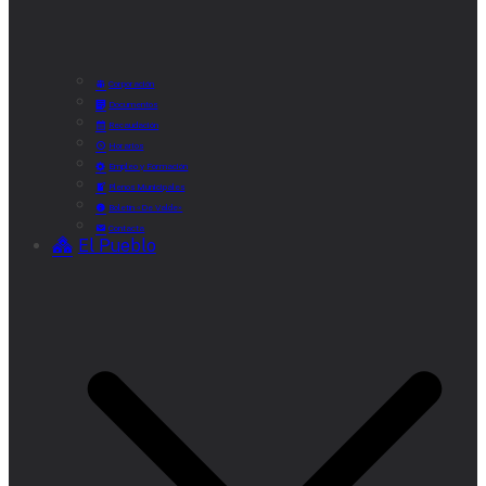
Corporación
Documentos
Recaudación
Horarios
Empleo y Formación
Plenos Municipales
Boletín «De Valde»
Contacta
El Pueblo