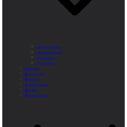
Actividades Semanales
Instalaciones Deportivas
Alquiler Bicicletas
Agenda Deportiva
Educación
Centro de Salud
Mayores
Comedor Municipal
Agenda
Préstamo de Libros