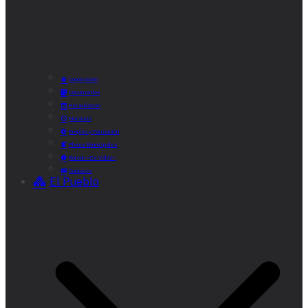
Corporación
Documentos
Recaudación
Horarios
Empleo y Formación
Plenos Municipales
Boletín «De Valde»
Contacta
El Pueblo