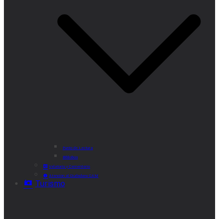
Punto de Lectura
Bibliobús
Velatorio y Cementerio
Atención al Ciudadano CAM
Turismo