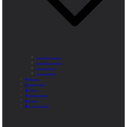
Actividades Semanales
Instalaciones Deportivas
Alquiler Bicicletas
Agenda Deportiva
Educación
Centro de Salud
Mayores
Comedor Municipal
Agenda
Préstamo de Libros