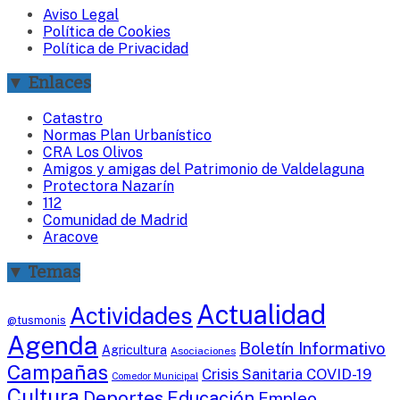
Aviso Legal
Política de Cookies
Política de Privacidad
▼ Enlaces
Catastro
Normas Plan Urbanístico
CRA Los Olivos
Amigos y amigas del Patrimonio de Valdelaguna
Protectora Nazarín
112
Comunidad de Madrid
Aracove
▼ Temas
Actualidad
Actividades
@tusmonis
Agenda
Boletín Informativo
Agricultura
Asociaciones
Campañas
Crisis Sanitaria COVID-19
Comedor Municipal
Cultura
Deportes
Educación
Empleo