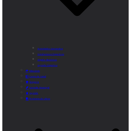
Actividades Semanales
Instalaciones Deportivas
Alquiler Bicicletas
Agenda Deportiva
Educación
Centro de Salud
Mayores
Comedor Municipal
Agenda
Préstamo de Libros