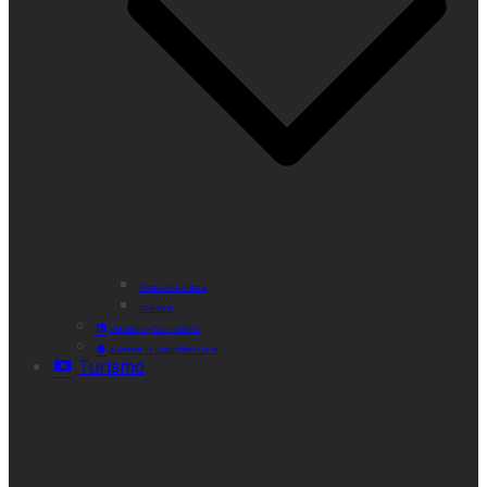
Punto de Lectura
Bibliobús
Velatorio y Cementerio
Atención al Ciudadano CAM
Turismo