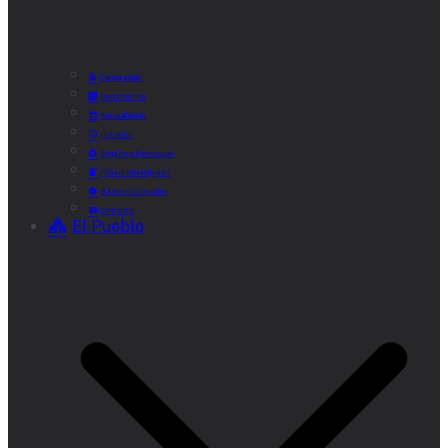
Corporación
Documentos
Recaudación
Horarios
Empleo y Formación
Plenos Municipales
Boletín «De Valde»
Contacta
El Pueblo