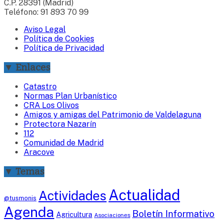
C.P. 28391 (Madrid)
Teléfono: 91 893 70 99
Aviso Legal
Política de Cookies
Política de Privacidad
▼ Enlaces
Catastro
Normas Plan Urbanístico
CRA Los Olivos
Amigos y amigas del Patrimonio de Valdelaguna
Protectora Nazarín
112
Comunidad de Madrid
Aracove
▼ Temas
Actualidad
Actividades
@tusmonis
Agenda
Boletín Informativo
Agricultura
Asociaciones