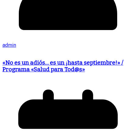
admin
«No es un adiós… es un ¡hasta septiembre!» /
Programa «Salud para Tod@s»