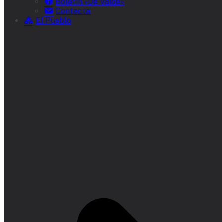
Boletín «De Valde»
Contacta
El Pueblo