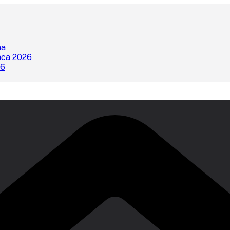
na
nca 2026
26