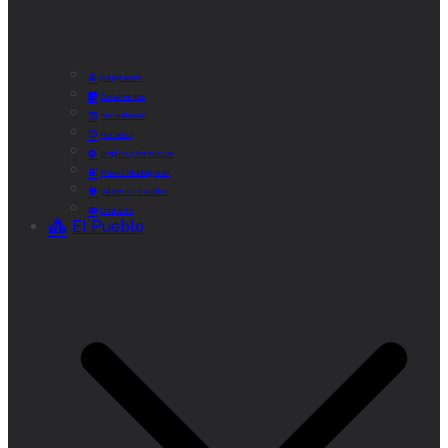
Corporación
Documentos
Recaudación
Horarios
Empleo y Formación
Plenos Municipales
Boletín «De Valde»
Contacta
El Pueblo