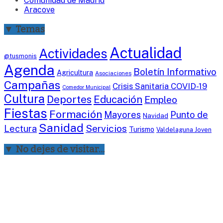
Comunidad de Madrid
Aracove
▼ Temas
Actualidad
Actividades
@tusmonis
Agenda
Boletín Informativo
Agricultura
Asociaciones
Campañas
Crisis Sanitaria COVID-19
Comedor Municipal
Cultura
Deportes
Educación
Empleo
Fiestas
Formación
Mayores
Punto de
Navidad
Sanidad
Servicios
Lectura
Turismo
Valdelaguna Joven
▼ No dejes de visitar…