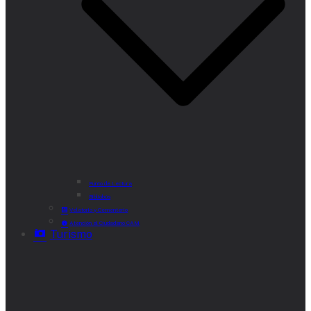
Punto de Lectura
Bibliobús
Velatorio y Cementerio
Atención al Ciudadano CAM
Turismo