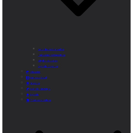
Actividades Semanales
Instalaciones Deportivas
Alquiler Bicicletas
Agenda Deportiva
Educación
Centro de Salud
Mayores
Comedor Municipal
Agenda
Préstamo de Libros