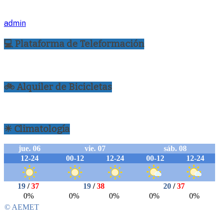
admin
💻 Plataforma de Teleformación
🚲 Alquiler de Bicicletas
☀ Climatología