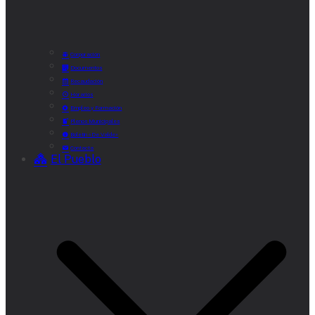
Corporación
Documentos
Recaudación
Horarios
Empleo y Formación
Plenos Municipales
Boletín «De Valde»
Contacta
El Pueblo