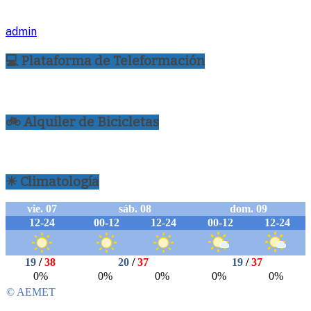
admin
💻 Plataforma de Teleformación
🚲 Alquiler de Bicicletas
☀ Climatología