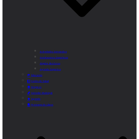
Actividades Semanales
Instalaciones Deportivas
Alquiler Bicicletas
Agenda Deportiva
Educación
Centro de Salud
Mayores
Comedor Municipal
Agenda
Préstamo de Libros