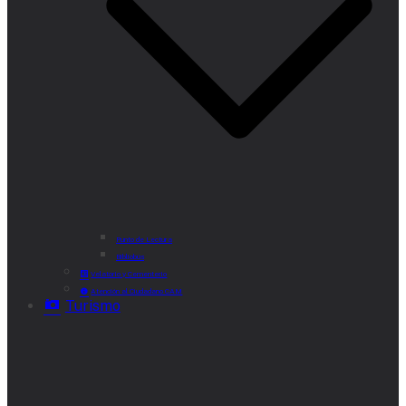
Punto de Lectura
Bibliobús
Velatorio y Cementerio
Atención al Ciudadano CAM
Turismo