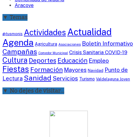
Aracove
▼ Temas
Actualidad
Actividades
@tusmonis
Agenda
Boletín Informativo
Agricultura
Asociaciones
Campañas
Crisis Sanitaria COVID-19
Comedor Municipal
Cultura
Deportes
Educación
Empleo
Fiestas
Formación
Mayores
Punto de
Navidad
Sanidad
Servicios
Lectura
Turismo
Valdelaguna Joven
▼ No dejes de visitar…