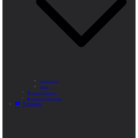
Punto de Lectura
Bibliobús
Velatorio y Cementerio
Atención al Ciudadano CAM
Turismo