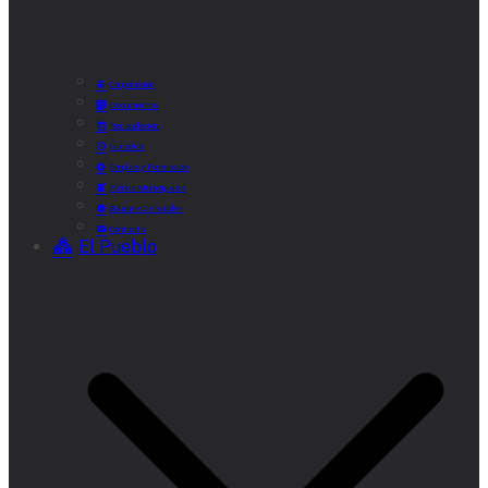
Corporación
Documentos
Recaudación
Horarios
Empleo y Formación
Plenos Municipales
Boletín «De Valde»
Contacta
El Pueblo