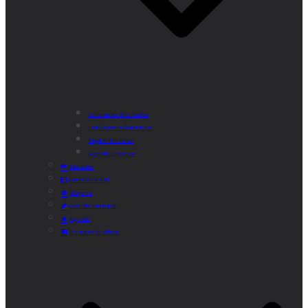
Actividades Semanales
Instalaciones Deportivas
Alquiler Bicicletas
Agenda Deportiva
Educación
Centro de Salud
Mayores
Comedor Municipal
Agenda
Préstamo de Libros