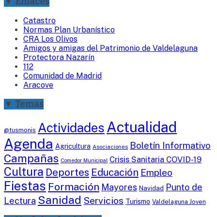
▼ Enlaces
Catastro
Normas Plan Urbanístico
CRA Los Olivos
Amigos y amigas del Patrimonio de Valdelaguna
Protectora Nazarín
112
Comunidad de Madrid
Aracove
▼ Temas
Actualidad
Actividades
@tusmonis
Agenda
Boletín Informativo
Agricultura
Asociaciones
Campañas
Crisis Sanitaria COVID-19
Comedor Municipal
Cultura
Deportes
Educación
Empleo
Fiestas
Formación
Mayores
Punto de
Navidad
Sanidad
Servicios
Lectura
Turismo
Valdelaguna Joven