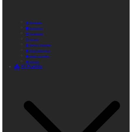
Corporación
Documentos
Recaudación
Horarios
Empleo y Formación
Plenos Municipales
Boletín «De Valde»
Contacta
El Pueblo