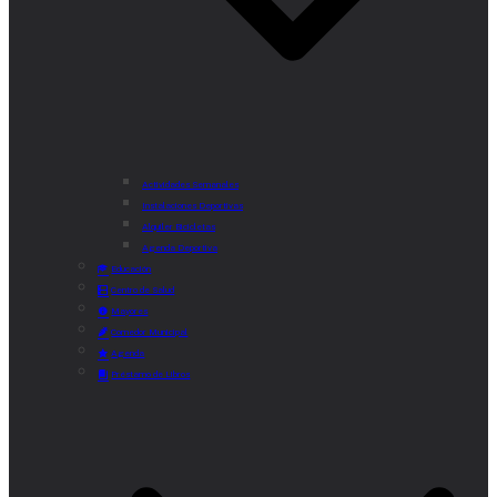
Actividades Semanales
Instalaciones Deportivas
Alquiler Bicicletas
Agenda Deportiva
Educación
Centro de Salud
Mayores
Comedor Municipal
Agenda
Préstamo de Libros