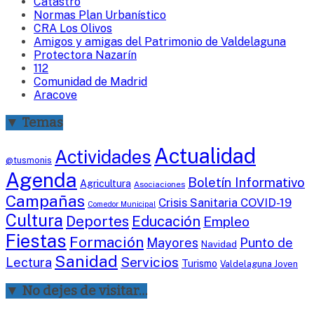
Catastro
Normas Plan Urbanístico
CRA Los Olivos
Amigos y amigas del Patrimonio de Valdelaguna
Protectora Nazarín
112
Comunidad de Madrid
Aracove
▼ Temas
Actualidad
Actividades
@tusmonis
Agenda
Boletín Informativo
Agricultura
Asociaciones
Campañas
Crisis Sanitaria COVID-19
Comedor Municipal
Cultura
Deportes
Educación
Empleo
Fiestas
Formación
Mayores
Punto de
Navidad
Sanidad
Servicios
Lectura
Turismo
Valdelaguna Joven
▼ No dejes de visitar…