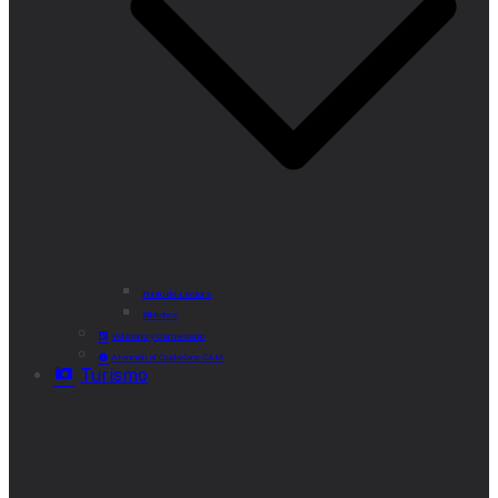
Punto de Lectura
Bibliobús
Velatorio y Cementerio
Atención al Ciudadano CAM
Turismo