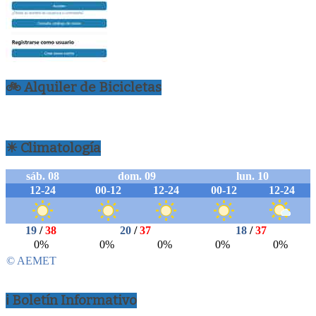
🚲 Alquiler de Bicicletas
☀ Climatología
ℹ Boletín Informativo