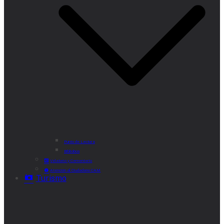
Punto de Lectura
Bibliobús
Velatorio y Cementerio
Atención al Ciudadano CAM
Turismo