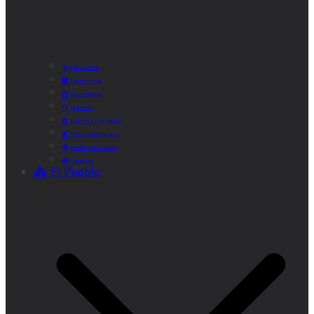
Corporación
Documentos
Recaudación
Horarios
Empleo y Formación
Plenos Municipales
Boletín «De Valde»
Contacta
El Pueblo