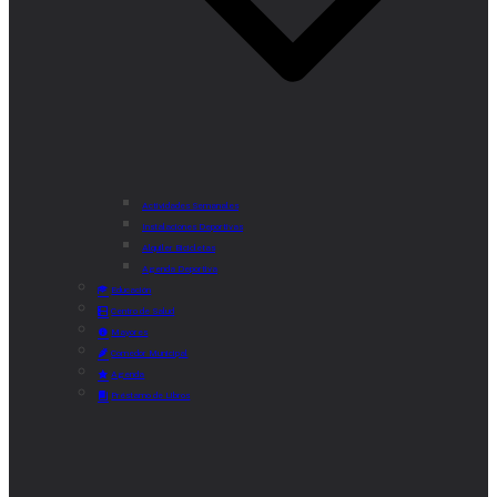
Actividades Semanales
Instalaciones Deportivas
Alquiler Bicicletas
Agenda Deportiva
Educación
Centro de Salud
Mayores
Comedor Municipal
Agenda
Préstamo de Libros