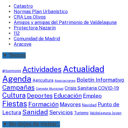
Catastro
Normas Plan Urbanístico
CRA Los Olivos
Amigos y amigas del Patrimonio de Valdelaguna
Protectora Nazarín
112
Comunidad de Madrid
Aracove
▼ Temas
Actualidad
Actividades
@tusmonis
Agenda
Boletín Informativo
Agricultura
Asociaciones
Campañas
Crisis Sanitaria COVID-19
Comedor Municipal
Cultura
Deportes
Educación
Empleo
Fiestas
Formación
Mayores
Punto de
Navidad
Sanidad
Servicios
Lectura
Turismo
Valdelaguna Joven
▼ No dejes de visitar…