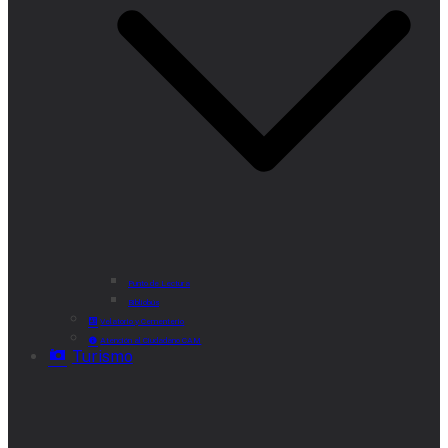
Punto de Lectura
Bibliobús
Velatorio y Cementerio
Atención al Ciudadano CAM
Turismo