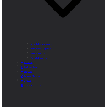
Actividades Semanales
Instalaciones Deportivas
Alquiler Bicicletas
Agenda Deportiva
Educación
Centro de Salud
Mayores
Comedor Municipal
Agenda
Préstamo de Libros