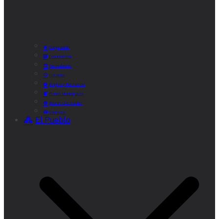
Corporación
Documentos
Recaudación
Horarios
Empleo y Formación
Plenos Municipales
Boletín «De Valde»
Contacta
El Pueblo