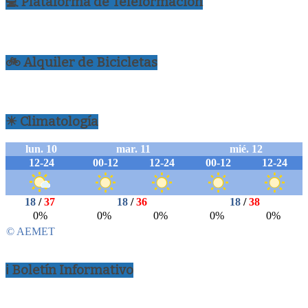
💻 Plataforma de Teleformación
🚲 Alquiler de Bicicletas
☀ Climatología
ℹ Boletín Informativo