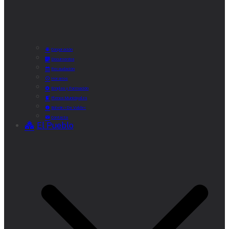
Corporación
Documentos
Recaudación
Horarios
Empleo y Formación
Plenos Municipales
Boletín «De Valde»
Contacta
El Pueblo