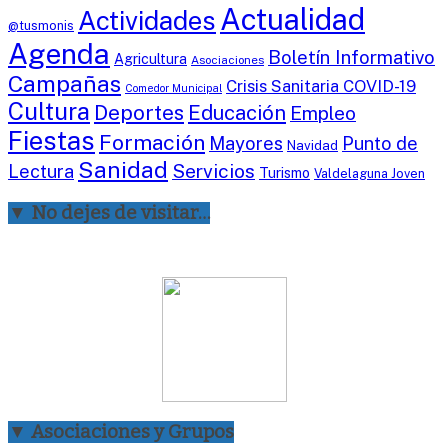
Actualidad
Actividades
@tusmonis
Agenda
Boletín Informativo
Agricultura
Asociaciones
Campañas
Crisis Sanitaria COVID-19
Comedor Municipal
Cultura
Deportes
Educación
Empleo
Fiestas
Formación
Mayores
Punto de
Navidad
Sanidad
Servicios
Lectura
Turismo
Valdelaguna Joven
▼ No dejes de visitar…
▼ Asociaciones y Grupos