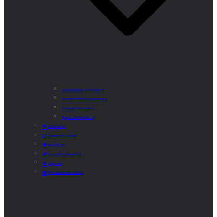
Actividades Semanales
Instalaciones Deportivas
Alquiler Bicicletas
Agenda Deportiva
Educación
Centro de Salud
Mayores
Comedor Municipal
Agenda
Préstamo de Libros