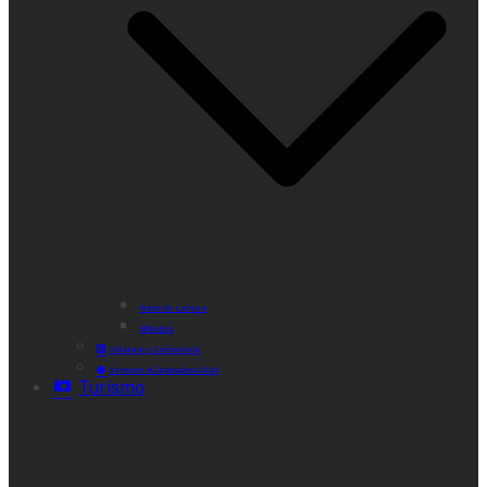
Punto de Lectura
Bibliobús
Velatorio y Cementerio
Atención al Ciudadano CAM
Turismo