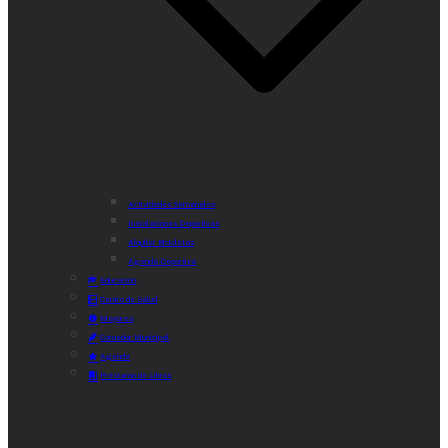
Actividades Semanales
Instalaciones Deportivas
Alquiler Bicicletas
Agenda Deportiva
Educación
Centro de Salud
Mayores
Comedor Municipal
Agenda
Préstamo de Libros