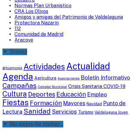
Normas Plan Urbanístico
CRA Los Olivos
Amigos y amigas del Patrimonio de Valdelaguna
Protectora Nazarín
112
Comunidad de Madrid
Aracove
▼ Temas
Actualidad
Actividades
@tusmonis
Agenda
Boletín Informativo
Agricultura
Asociaciones
Campañas
Crisis Sanitaria COVID-19
Comedor Municipal
Cultura
Deportes
Educación
Empleo
Fiestas
Formación
Mayores
Punto de
Navidad
Sanidad
Servicios
Lectura
Turismo
Valdelaguna Joven
▼ No dejes de visitar…