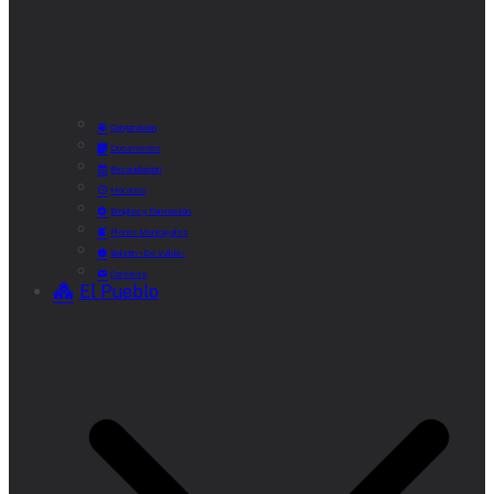
Corporación
Documentos
Recaudación
Horarios
Empleo y Formación
Plenos Municipales
Boletín «De Valde»
Contacta
El Pueblo