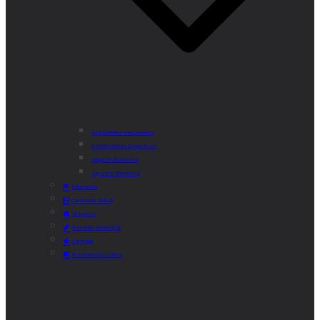
Actividades Semanales
Instalaciones Deportivas
Alquiler Bicicletas
Agenda Deportiva
Educación
Centro de Salud
Mayores
Comedor Municipal
Agenda
Préstamo de Libros