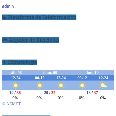
admin
💻 Plataforma de Teleformación
🚲 Alquiler de Bicicletas
☀ Climatología