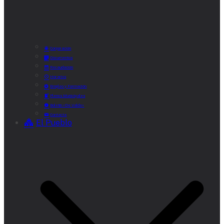
Corporación
Documentos
Recaudación
Horarios
Empleo y Formación
Plenos Municipales
Boletín «De Valde»
Contacta
El Pueblo