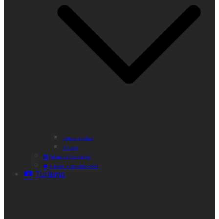
Punto de Lectura
Bibliobús
Velatorio y Cementerio
Atención al Ciudadano CAM
Turismo