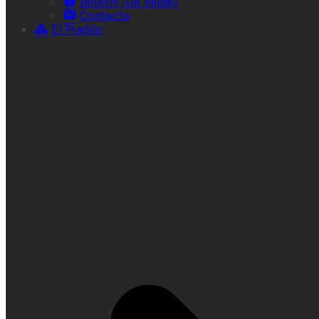
Boletín «De Valde»
Contacta
El Pueblo