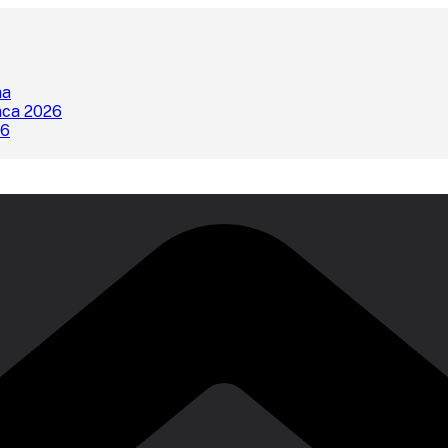
na
nca 2026
26