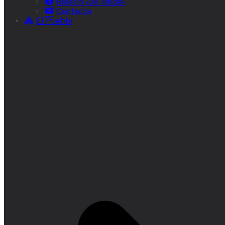
Boletín «De Valde»
Contacta
El Pueblo