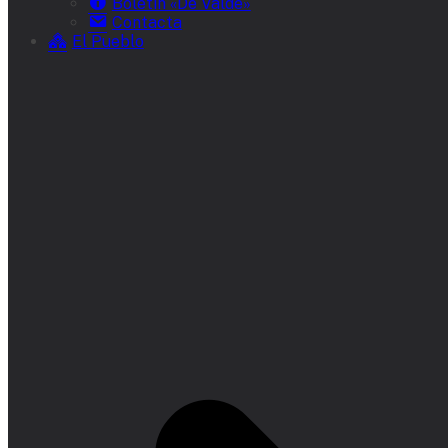
Boletín «De Valde»
Contacta
El Pueblo