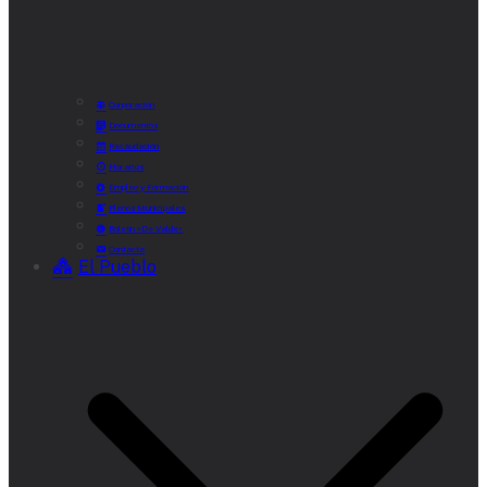
Corporación
Documentos
Recaudación
Horarios
Empleo y Formación
Plenos Municipales
Boletín «De Valde»
Contacta
El Pueblo