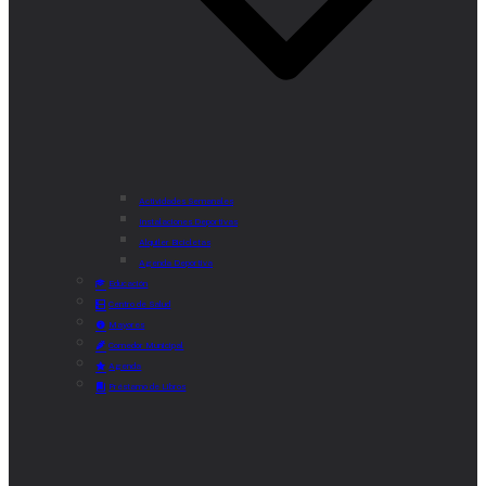
Actividades Semanales
Instalaciones Deportivas
Alquiler Bicicletas
Agenda Deportiva
Educación
Centro de Salud
Mayores
Comedor Municipal
Agenda
Préstamo de Libros