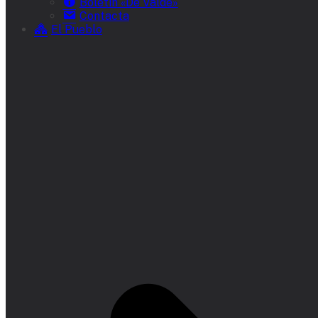
Boletín «De Valde»
Contacta
El Pueblo