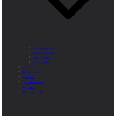
Actividades Semanales
Instalaciones Deportivas
Alquiler Bicicletas
Agenda Deportiva
Educación
Centro de Salud
Mayores
Comedor Municipal
Agenda
Préstamo de Libros