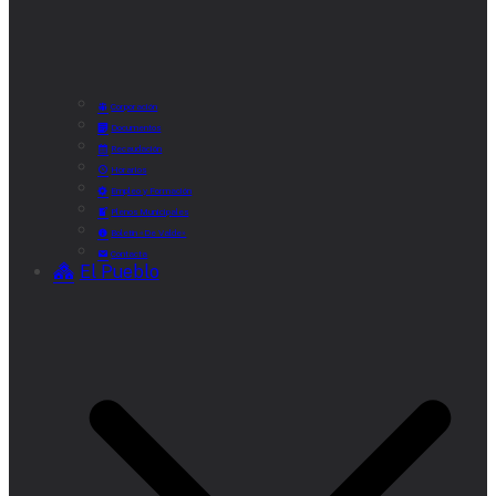
Corporación
Documentos
Recaudación
Horarios
Empleo y Formación
Plenos Municipales
Boletín «De Valde»
Contacta
El Pueblo