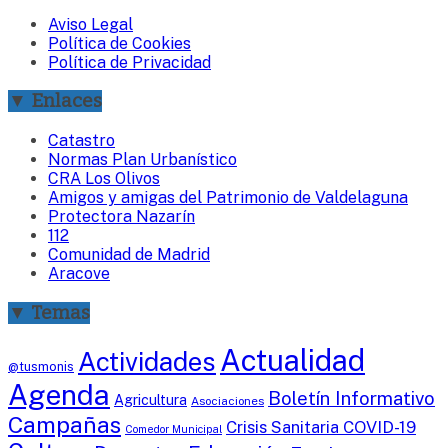
Aviso Legal
Política de Cookies
Política de Privacidad
▼ Enlaces
Catastro
Normas Plan Urbanístico
CRA Los Olivos
Amigos y amigas del Patrimonio de Valdelaguna
Protectora Nazarín
112
Comunidad de Madrid
Aracove
▼ Temas
Actualidad
Actividades
@tusmonis
Agenda
Boletín Informativo
Agricultura
Asociaciones
Campañas
Crisis Sanitaria COVID-19
Comedor Municipal