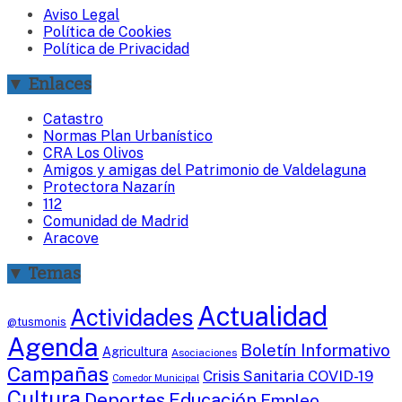
Aviso Legal
Política de Cookies
Política de Privacidad
▼ Enlaces
Catastro
Normas Plan Urbanístico
CRA Los Olivos
Amigos y amigas del Patrimonio de Valdelaguna
Protectora Nazarín
112
Comunidad de Madrid
Aracove
▼ Temas
Actualidad
Actividades
@tusmonis
Agenda
Boletín Informativo
Agricultura
Asociaciones
Campañas
Crisis Sanitaria COVID-19
Comedor Municipal
Cultura
Deportes
Educación
Empleo