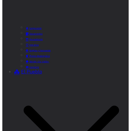
Corporación
Documentos
Recaudación
Horarios
Empleo y Formación
Plenos Municipales
Boletín «De Valde»
Contacta
El Pueblo