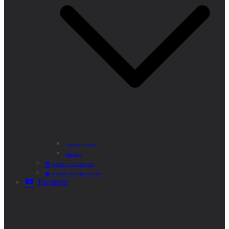
Punto de Lectura
Bibliobús
Velatorio y Cementerio
Atención al Ciudadano CAM
Turismo