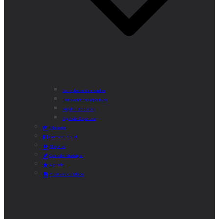
Actividades Semanales
Instalaciones Deportivas
Alquiler Bicicletas
Agenda Deportiva
Educación
Centro de Salud
Mayores
Comedor Municipal
Agenda
Préstamo de Libros