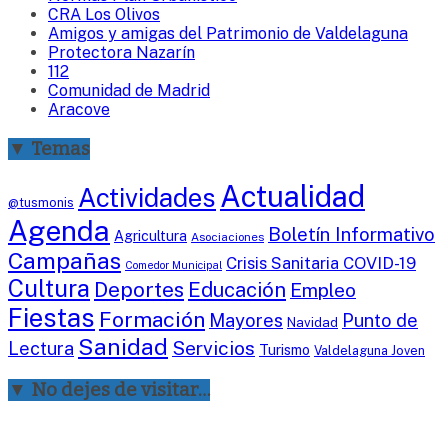
CRA Los Olivos
Amigos y amigas del Patrimonio de Valdelaguna
Protectora Nazarín
112
Comunidad de Madrid
Aracove
▼ Temas
Actualidad
Actividades
@tusmonis
Agenda
Boletín Informativo
Agricultura
Asociaciones
Campañas
Crisis Sanitaria COVID-19
Comedor Municipal
Cultura
Deportes
Educación
Empleo
Fiestas
Formación
Mayores
Punto de
Navidad
Sanidad
Servicios
Lectura
Turismo
Valdelaguna Joven
▼ No dejes de visitar…