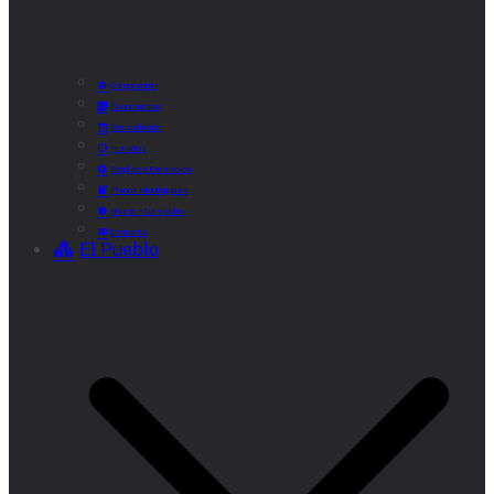
Corporación
Documentos
Recaudación
Horarios
Empleo y Formación
Plenos Municipales
Boletín «De Valde»
Contacta
El Pueblo