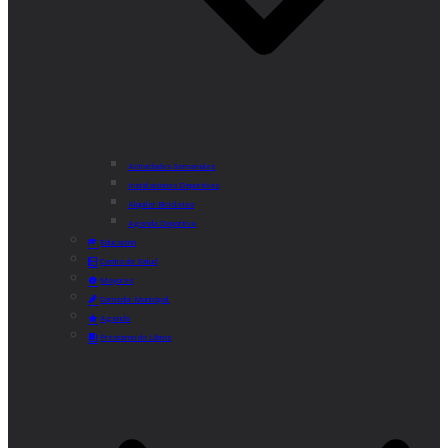
Actividades Semanales
Instalaciones Deportivas
Alquiler Bicicletas
Agenda Deportiva
Educación
Centro de Salud
Mayores
Comedor Municipal
Agenda
Préstamo de Libros