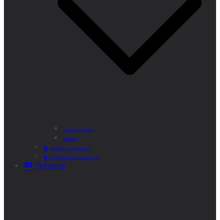
Punto de Lectura
Bibliobús
Velatorio y Cementerio
Atención al Ciudadano CAM
Turismo