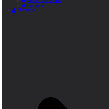
Boletín «De Valde»
Contacta
El Pueblo