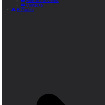
Boletín «De Valde»
Contacta
El Pueblo