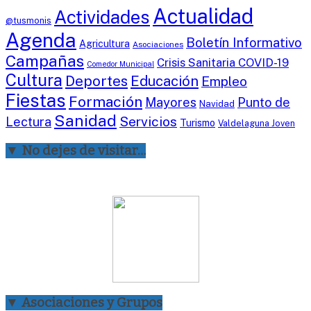
Actualidad
Actividades
@tusmonis
Agenda
Boletín Informativo
Agricultura
Asociaciones
Campañas
Crisis Sanitaria COVID-19
Comedor Municipal
Cultura
Deportes
Educación
Empleo
Fiestas
Formación
Mayores
Punto de
Navidad
Sanidad
Servicios
Lectura
Turismo
Valdelaguna Joven
▼ No dejes de visitar…
▼ Asociaciones y Grupos