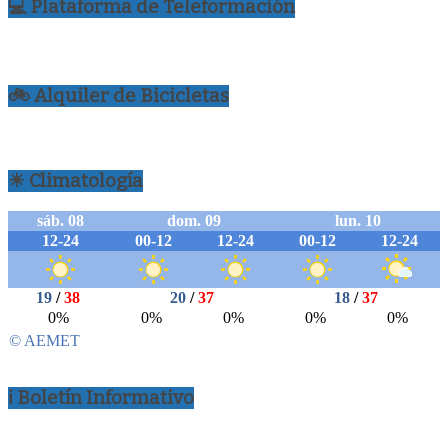
💻 Plataforma de Teleformación
🚲 Alquiler de Bicicletas
☀ Climatología
ℹ Boletín Informativo