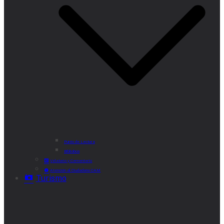
Punto de Lectura
Bibliobús
Velatorio y Cementerio
Atención al Ciudadano CAM
Turismo