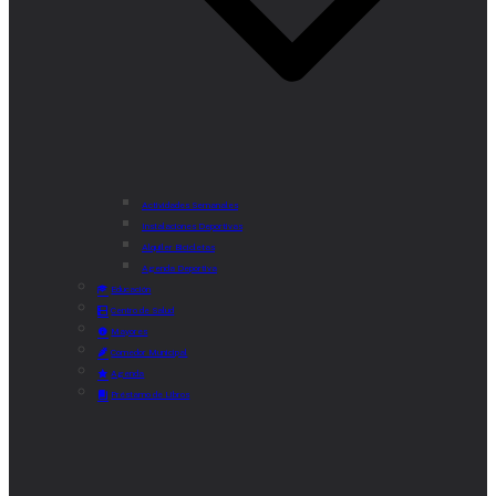
Actividades Semanales
Instalaciones Deportivas
Alquiler Bicicletas
Agenda Deportiva
Educación
Centro de Salud
Mayores
Comedor Municipal
Agenda
Préstamo de Libros