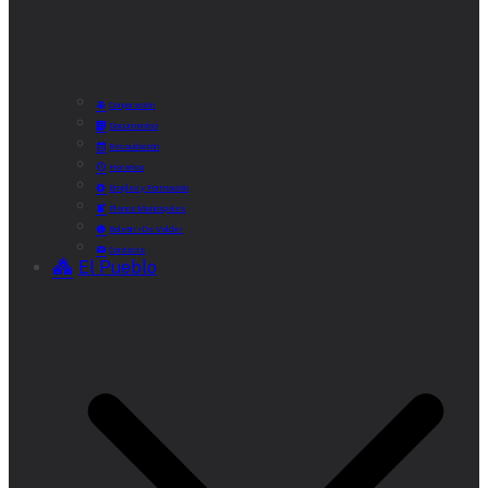
Corporación
Documentos
Recaudación
Horarios
Empleo y Formación
Plenos Municipales
Boletín «De Valde»
Contacta
El Pueblo