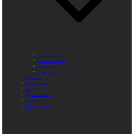
Actividades Semanales
Instalaciones Deportivas
Alquiler Bicicletas
Agenda Deportiva
Educación
Centro de Salud
Mayores
Comedor Municipal
Agenda
Préstamo de Libros