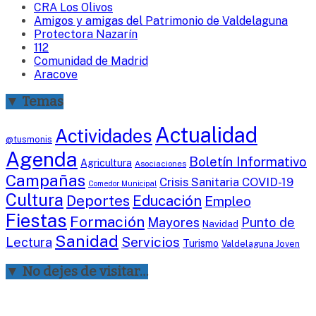
CRA Los Olivos
Amigos y amigas del Patrimonio de Valdelaguna
Protectora Nazarín
112
Comunidad de Madrid
Aracove
▼ Temas
Actualidad
Actividades
@tusmonis
Agenda
Boletín Informativo
Agricultura
Asociaciones
Campañas
Crisis Sanitaria COVID-19
Comedor Municipal
Cultura
Deportes
Educación
Empleo
Fiestas
Formación
Mayores
Punto de
Navidad
Sanidad
Servicios
Lectura
Turismo
Valdelaguna Joven
▼ No dejes de visitar…