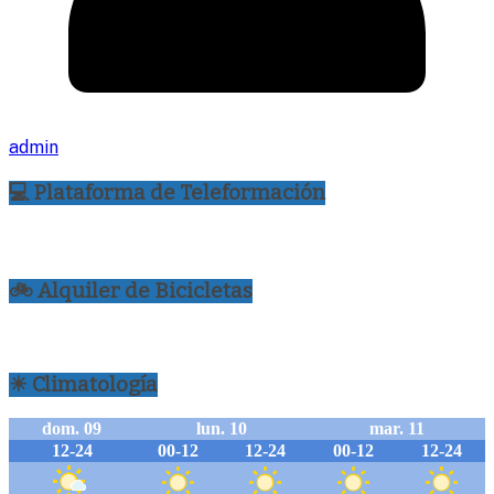
admin
💻 Plataforma de Teleformación
🚲 Alquiler de Bicicletas
☀ Climatología