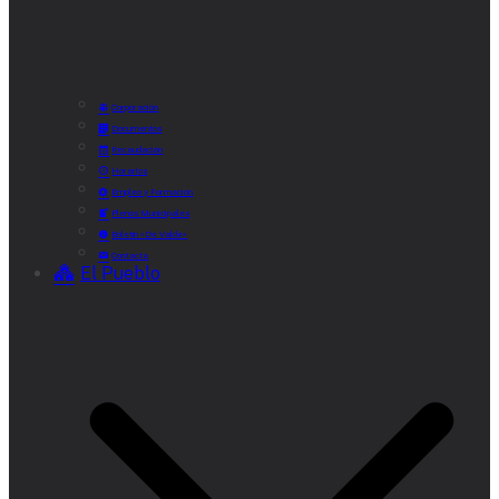
Corporación
Documentos
Recaudación
Horarios
Empleo y Formación
Plenos Municipales
Boletín «De Valde»
Contacta
El Pueblo