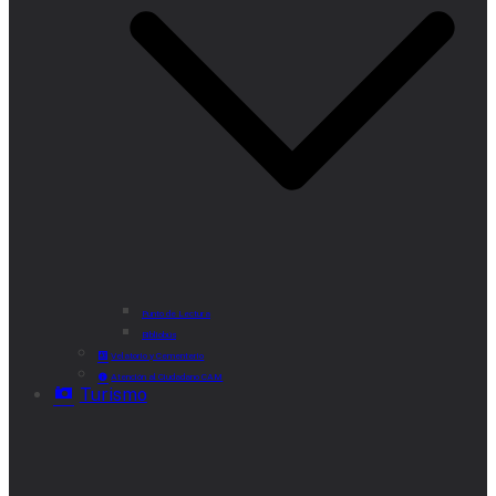
Punto de Lectura
Bibliobús
Velatorio y Cementerio
Atención al Ciudadano CAM
Turismo