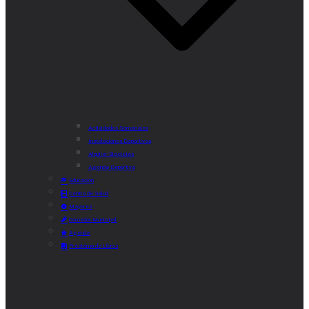
Actividades Semanales
Instalaciones Deportivas
Alquiler Bicicletas
Agenda Deportiva
Educación
Centro de Salud
Mayores
Comedor Municipal
Agenda
Préstamo de Libros