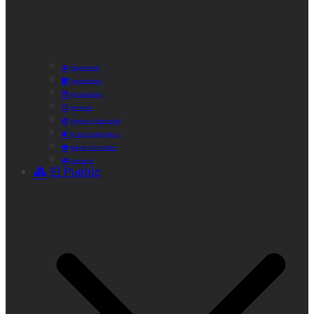
Corporación
Documentos
Recaudación
Horarios
Empleo y Formación
Plenos Municipales
Boletín «De Valde»
Contacta
El Pueblo