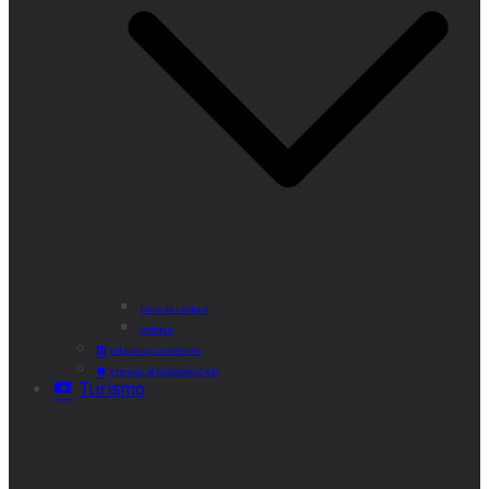
Punto de Lectura
Bibliobús
Velatorio y Cementerio
Atención al Ciudadano CAM
Turismo