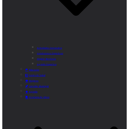
Actividades Semanales
Instalaciones Deportivas
Alquiler Bicicletas
Agenda Deportiva
Educación
Centro de Salud
Mayores
Comedor Municipal
Agenda
Préstamo de Libros