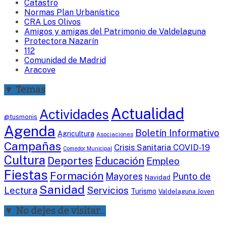
Catastro
Normas Plan Urbanístico
CRA Los Olivos
Amigos y amigas del Patrimonio de Valdelaguna
Protectora Nazarín
112
Comunidad de Madrid
Aracove
▼ Temas
Actualidad
Actividades
@tusmonis
Agenda
Boletín Informativo
Agricultura
Asociaciones
Campañas
Crisis Sanitaria COVID-19
Comedor Municipal
Cultura
Deportes
Educación
Empleo
Fiestas
Formación
Mayores
Punto de
Navidad
Sanidad
Servicios
Lectura
Turismo
Valdelaguna Joven
▼ No dejes de visitar…