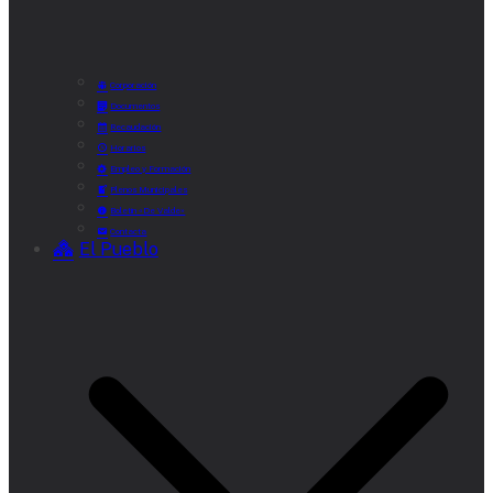
Corporación
Documentos
Recaudación
Horarios
Empleo y Formación
Plenos Municipales
Boletín «De Valde»
Contacta
El Pueblo