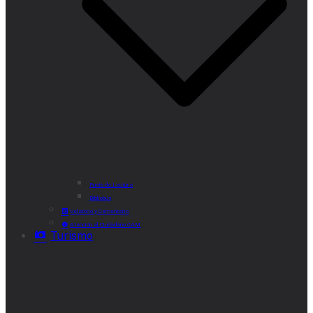
Punto de Lectura
Bibliobús
Velatorio y Cementerio
Atención al Ciudadano CAM
Turismo