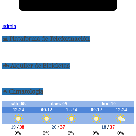
admin
💻 Plataforma de Teleformación
🚲 Alquiler de Bicicletas
☀ Climatología