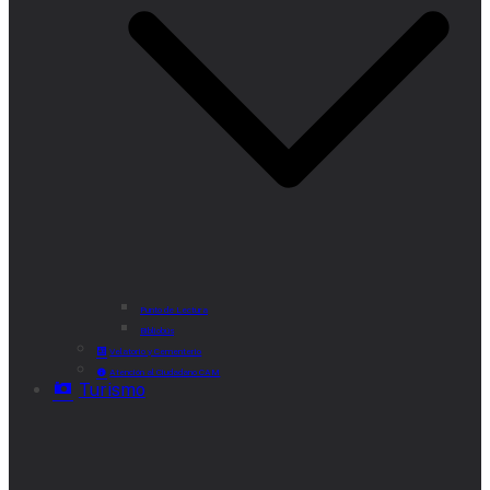
Punto de Lectura
Bibliobús
Velatorio y Cementerio
Atención al Ciudadano CAM
Turismo