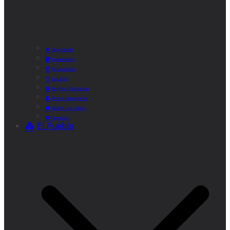
Corporación
Documentos
Recaudación
Horarios
Empleo y Formación
Plenos Municipales
Boletín «De Valde»
Contacta
El Pueblo