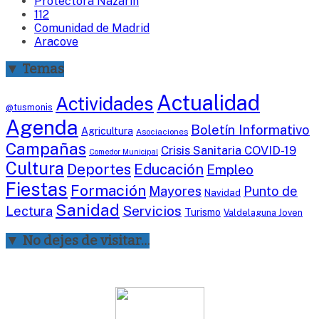
Protectora Nazarín
112
Comunidad de Madrid
Aracove
▼ Temas
Actualidad
Actividades
@tusmonis
Agenda
Boletín Informativo
Agricultura
Asociaciones
Campañas
Crisis Sanitaria COVID-19
Comedor Municipal
Cultura
Deportes
Educación
Empleo
Fiestas
Formación
Mayores
Punto de
Navidad
Sanidad
Servicios
Lectura
Turismo
Valdelaguna Joven
▼ No dejes de visitar…