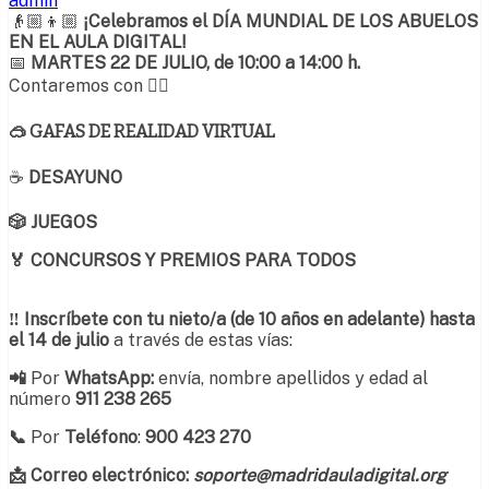
admin
👴🏼👦🏼
¡Celebramos el DÍA MUNDIAL DE LOS ABUELOS
EN EL AULA DIGITAL!
📅
MARTES 22 DE JULIO, de 10:00 a 14:00 h.
Contaremos con 👇🏼
🥽
GAFAS DE REALIDAD VIRTUAL
☕
DESAYUNO
🎲 JUEGOS
🏅 CONCURSOS Y PREMIOS PARA TODOS
‼
Inscríbete con tu nieto/a (de 10 años en adelante) hasta
el 14 de julio
a través de estas vías:
📲
Por
WhatsApp:
envía, nombre apellidos y edad
al
número
911 238 265
📞
Por
T
eléfono
:
900 423 270
📩 Correo electrónico:
soporte@madridauladigital.org