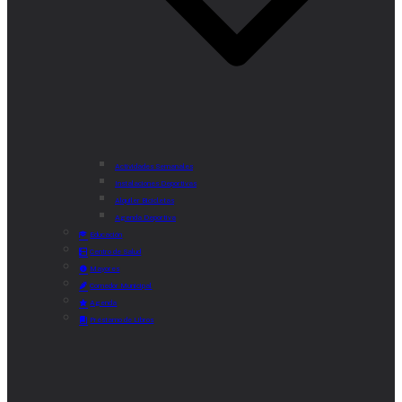
Actividades Semanales
Instalaciones Deportivas
Alquiler Bicicletas
Agenda Deportiva
Educación
Centro de Salud
Mayores
Comedor Municipal
Agenda
Préstamo de Libros