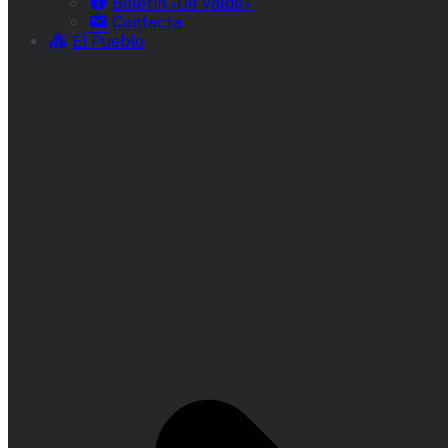
Boletín «De Valde»
Contacta
El Pueblo