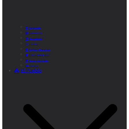
Corporación
Documentos
Recaudación
Horarios
Empleo y Formación
Plenos Municipales
Boletín «De Valde»
Contacta
El Pueblo