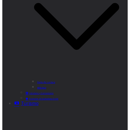
Punto de Lectura
Bibliobús
Velatorio y Cementerio
Atención al Ciudadano CAM
Turismo