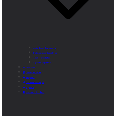
Actividades Semanales
Instalaciones Deportivas
Alquiler Bicicletas
Agenda Deportiva
Educación
Centro de Salud
Mayores
Comedor Municipal
Agenda
Préstamo de Libros