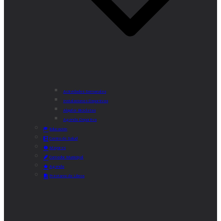
Actividades Semanales
Instalaciones Deportivas
Alquiler Bicicletas
Agenda Deportiva
Educación
Centro de Salud
Mayores
Comedor Municipal
Agenda
Préstamo de Libros