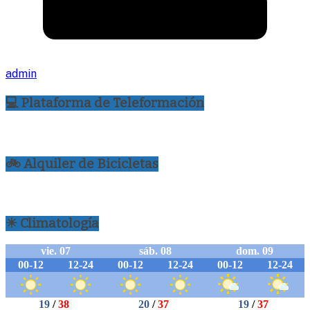
admin
💻 Plataforma de Teleformación
🚲 Alquiler de Bicicletas
☀ Climatología