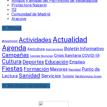
Amigos y amigas del Patrimonio de Valdelaguna
Protectora Nazarín
112
Comunidad de Madrid
Aracove
▼ Temas
Actualidad
Actividades
@tusmonis
Agenda
Boletín Informativo
Agricultura
Asociaciones
Campañas
Crisis Sanitaria COVID-19
Comedor Municipal
Cultura
Deportes
Educación
Empleo
Fiestas
Formación
Mayores
Punto de
Navidad
Sanidad
Servicios
Lectura
Turismo
Valdelaguna Joven
▼ No dejes de visitar…