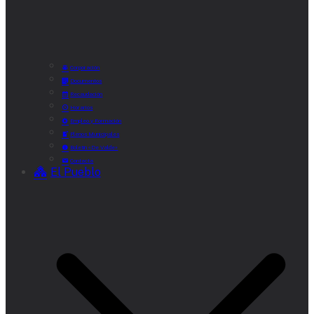
Corporación
Documentos
Recaudación
Horarios
Empleo y Formación
Plenos Municipales
Boletín «De Valde»
Contacta
El Pueblo