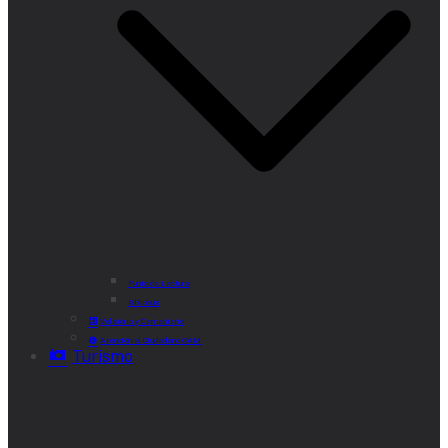
Punto de Lectura
Bibliobús
Velatorio y Cementerio
Atención al Ciudadano CAM
Turismo