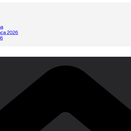
na
nca 2026
26