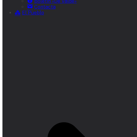
Boletín «De Valde»
Contacta
El Pueblo