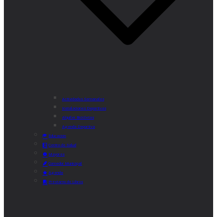
Actividades Semanales
Instalaciones Deportivas
Alquiler Bicicletas
Agenda Deportiva
Educación
Centro de Salud
Mayores
Comedor Municipal
Agenda
Préstamo de Libros