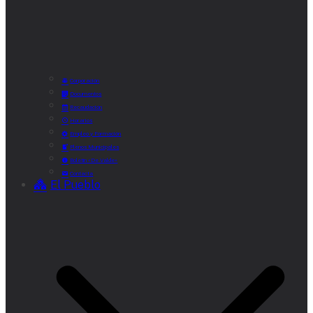
Corporación
Documentos
Recaudación
Horarios
Empleo y Formación
Plenos Municipales
Boletín «De Valde»
Contacta
El Pueblo