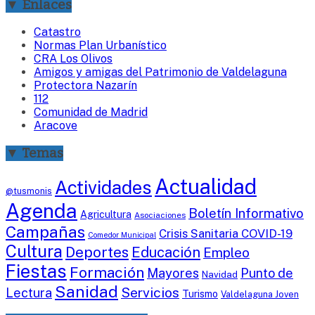
▼ Enlaces
Catastro
Normas Plan Urbanístico
CRA Los Olivos
Amigos y amigas del Patrimonio de Valdelaguna
Protectora Nazarín
112
Comunidad de Madrid
Aracove
▼ Temas
Actualidad
Actividades
@tusmonis
Agenda
Boletín Informativo
Agricultura
Asociaciones
Campañas
Crisis Sanitaria COVID-19
Comedor Municipal
Cultura
Deportes
Educación
Empleo
Fiestas
Formación
Mayores
Punto de
Navidad
Sanidad
Servicios
Lectura
Turismo
Valdelaguna Joven