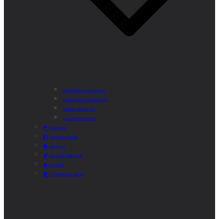
Actividades Semanales
Instalaciones Deportivas
Alquiler Bicicletas
Agenda Deportiva
Educación
Centro de Salud
Mayores
Comedor Municipal
Agenda
Préstamo de Libros