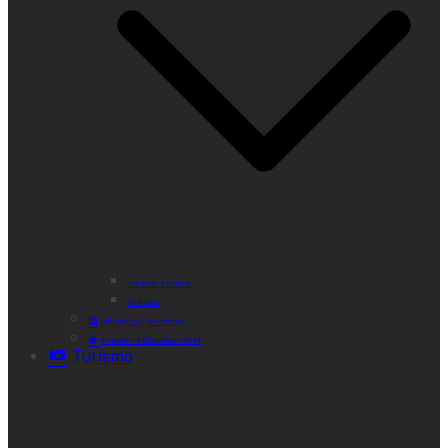
Punto de Lectura
Bibliobús
Velatorio y Cementerio
Atención al Ciudadano CAM
Turismo