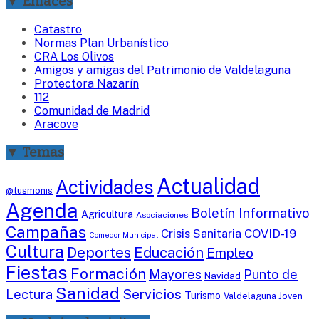
▼ Enlaces
Catastro
Normas Plan Urbanístico
CRA Los Olivos
Amigos y amigas del Patrimonio de Valdelaguna
Protectora Nazarín
112
Comunidad de Madrid
Aracove
▼ Temas
Actualidad
Actividades
@tusmonis
Agenda
Boletín Informativo
Agricultura
Asociaciones
Campañas
Crisis Sanitaria COVID-19
Comedor Municipal
Cultura
Deportes
Educación
Empleo
Fiestas
Formación
Mayores
Punto de
Navidad
Sanidad
Servicios
Lectura
Turismo
Valdelaguna Joven