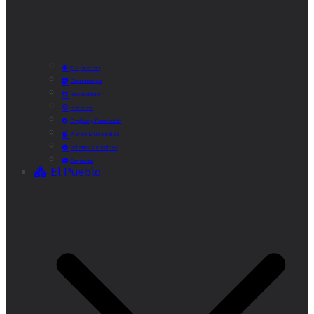
Corporación
Documentos
Recaudación
Horarios
Empleo y Formación
Plenos Municipales
Boletín «De Valde»
Contacta
El Pueblo