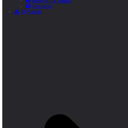
Boletín «De Valde»
Contacta
El Pueblo