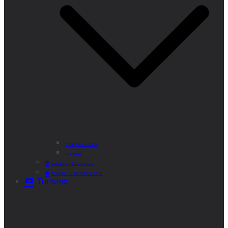
Punto de Lectura
Bibliobús
Velatorio y Cementerio
Atención al Ciudadano CAM
Turismo