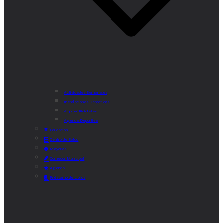
Actividades Semanales
Instalaciones Deportivas
Alquiler Bicicletas
Agenda Deportiva
Educación
Centro de Salud
Mayores
Comedor Municipal
Agenda
Préstamo de Libros