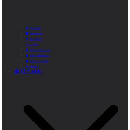
Corporación
Documentos
Recaudación
Horarios
Empleo y Formación
Plenos Municipales
Boletín «De Valde»
Contacta
El Pueblo