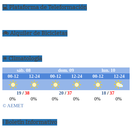
💻 Plataforma de Teleformación
🚲 Alquiler de Bicicletas
☀ Climatología
ℹ Boletín Informativo