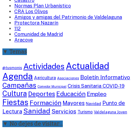
Catastro
Normas Plan Urbanístico
CRA Los Olivos
Amigos y amigas del Patrimonio de Valdelaguna
Protectora Nazarín
112
Comunidad de Madrid
Aracove
▼ Temas
Actualidad
Actividades
@tusmonis
Agenda
Boletín Informativo
Agricultura
Asociaciones
Campañas
Crisis Sanitaria COVID-19
Comedor Municipal
Cultura
Deportes
Educación
Empleo
Fiestas
Formación
Mayores
Punto de
Navidad
Sanidad
Servicios
Lectura
Turismo
Valdelaguna Joven
▼ No dejes de visitar…