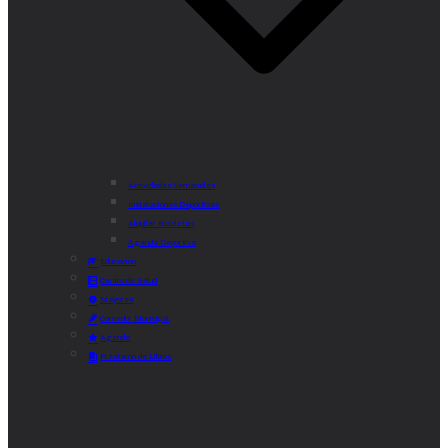
Actividades Semanales
Instalaciones Deportivas
Alquiler Bicicletas
Agenda Deportiva
Educación
Centro de Salud
Mayores
Comedor Municipal
Agenda
Préstamo de Libros