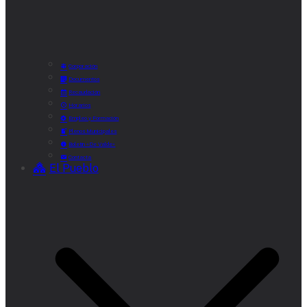
Corporación
Documentos
Recaudación
Horarios
Empleo y Formación
Plenos Municipales
Boletín «De Valde»
Contacta
El Pueblo