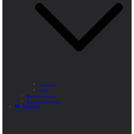
Punto de Lectura
Bibliobús
Velatorio y Cementerio
Atención al Ciudadano CAM
Turismo