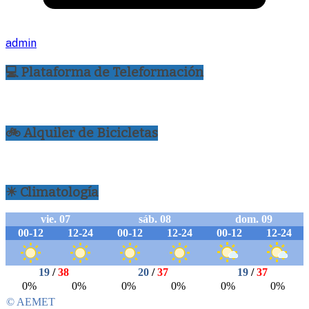
admin
💻 Plataforma de Teleformación
🚲 Alquiler de Bicicletas
☀ Climatología