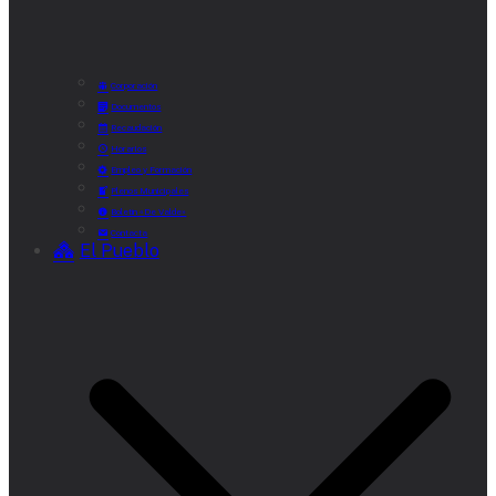
Corporación
Documentos
Recaudación
Horarios
Empleo y Formación
Plenos Municipales
Boletín «De Valde»
Contacta
El Pueblo