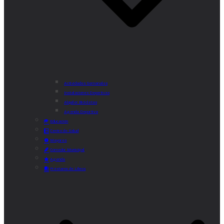
Actividades Semanales
Instalaciones Deportivas
Alquiler Bicicletas
Agenda Deportiva
Educación
Centro de Salud
Mayores
Comedor Municipal
Agenda
Préstamo de Libros