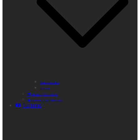
Punto de Lectura
Bibliobús
Velatorio y Cementerio
Atención al Ciudadano CAM
Turismo