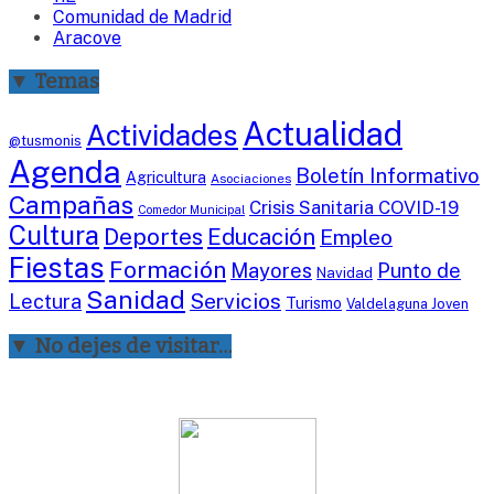
Comunidad de Madrid
Aracove
▼ Temas
Actualidad
Actividades
@tusmonis
Agenda
Boletín Informativo
Agricultura
Asociaciones
Campañas
Crisis Sanitaria COVID-19
Comedor Municipal
Cultura
Deportes
Educación
Empleo
Fiestas
Formación
Mayores
Punto de
Navidad
Sanidad
Servicios
Lectura
Turismo
Valdelaguna Joven
▼ No dejes de visitar…